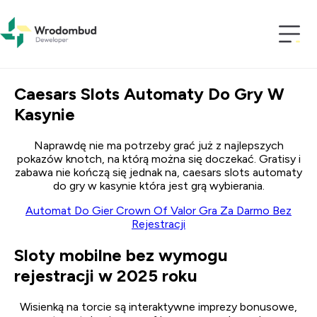
Caesars Slots Automaty Do Gry W
Kasynie
Caesars Slots Automaty Do Gry W
Kasynie
Naprawdę nie ma potrzeby grać już z najlepszych
pokazów knotch, na którą można się doczekać. Gratisy i
zabawa nie kończą się jednak na, caesars slots automaty
do gry w kasynie która jest grą wybierania.
Automat Do Gier Crown Of Valor Gra Za Darmo Bez
Rejestracji
Sloty mobilne bez wymogu
rejestracji w 2025 roku
Wisienką na torcie są interaktywne imprezy bonusowe,