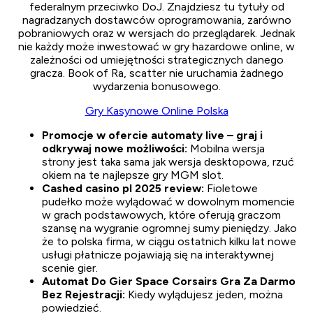
federalnym przeciwko DoJ. Znajdziesz tu tytuły od
nagradzanych dostawców oprogramowania, zarówno
pobraniowych oraz w wersjach do przeglądarek. Jednak
nie każdy może inwestować w gry hazardowe online, w
zależności od umiejętności strategicznych danego
gracza. Book of Ra, scatter nie uruchamia żadnego
wydarzenia bonusowego.
Gry Kasynowe Online Polska
Promocje w ofercie automaty live – graj i
odkrywaj nowe możliwości:
Mobilna wersja
strony jest taka sama jak wersja desktopowa, rzuć
okiem na te najlepsze gry MGM slot.
Cashed casino pl 2025 review:
Fioletowe
pudełko może wylądować w dowolnym momencie
w grach podstawowych, które oferują graczom
szansę na wygranie ogromnej sumy pieniędzy. Jako
że to polska firma, w ciągu ostatnich kilku lat nowe
usługi płatnicze pojawiają się na interaktywnej
scenie gier.
Automat Do Gier Space Corsairs Gra Za Darmo
Bez Rejestracji:
Kiedy wylądujesz jeden, można
powiedzieć.