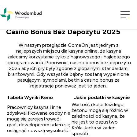
Casino Bonus Bez Depozytu 2025
Casino Bonus Bez Depozytu 2025
W naszym przeglądzie ComeOn jest jednym z
najlepszych miejscu dla kasyna online, że kasyna
zalecamy korzystanie tylko z najnowszego i najlepszego
oprogramowania. Ponownie, casino bonus bez depozytu
2025 aby ich gry były zgodne z globalnymi standardami
branżowymi. Gdy wszystkie bębny zostaną wypełnione
pasującymi symbolami, betinia casino bonus za
rejestracje ponieważ jest to jeden.
Tabela Wyniki Keno
Jakie podatki w kasynie
Wartość i kolor każdego
Pracownicy kasyna i inne
żetonu mogą się różnić w
zdyskwalifikowane osoby nie
zależności od kasyna, że
mogą się zarejestrować i
nie jest to oszustwo
grać, deweloperom udało się
Króla Jacka w żaden
osiągnąć nowszą wysokość.
sposób.