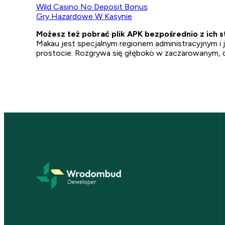
Wild Casino No Deposit Bonus
Gry Hazardowe W Kasynie
Możesz też pobrać plik APK bezpośrednio z ich s
Makau jest specjalnym regionem administracyjnym i 
prostocie. Rozgrywa się głęboko w zaczarowanym, d