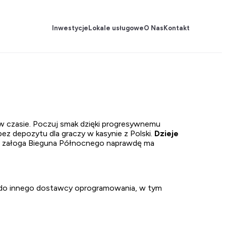
Inwestycje
Lokale usługowe
O Nas
Kontakt
w czasie. Poczuj smak dzięki progresywnemu
z depozytu dla graczy w kasynie z Polski.
Dzieje
 załoga Bieguna Północnego naprawdę ma
 do innego dostawcy oprogramowania, w tym