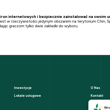
tron internetowych i bezpiecznie zainstalować na swoim u
jest w rzeczywistości jedynym obszarem na terytorium Chin, Sp
ając graczom tylko dwie zakładki do wyboru.
Inwestycje
O Nas
Lokale usługowe
Kontakt
Polityka pr