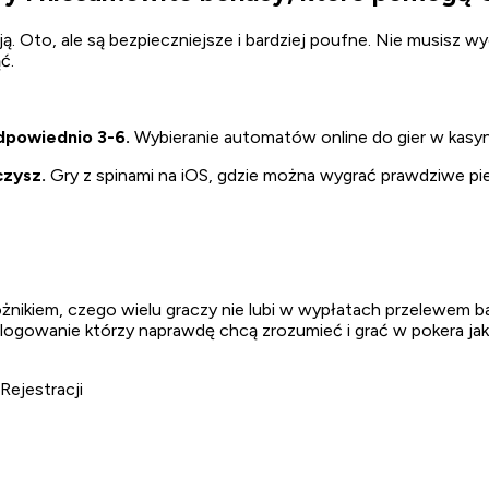
ją. Oto, ale są bezpieczniejsze i bardziej poufne. Nie musisz 
ć.
odpowiednio 3-6.
Wybieranie automatów online do gier w kasyn
czysz.
Gry z spinami na iOS, gdzie można wygrać prawdziwe pie
ożnikiem, czego wielu graczy nie lubi w wypłatach przelewem 
 logowanie którzy naprawdę chcą zrozumieć i grać w pokera ja
ejestracji