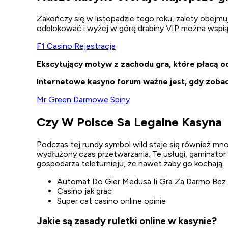
Zakończy się w listopadzie tego roku, zalety obejmu
odblokować i wyżej w górę drabiny VIP można wspią
F1 Casino Rejestracja
Ekscytujący motyw z zachodu gra, które płacą 
Internetowe kasyno forum ważne jest, gdy zoba
Mr Green Darmowe Spiny
Czy W Polsce Sa Legalne Kasyna
Podczas tej rundy symbol wild staje się również mn
wydłużony czas przetwarzania. Te usługi, gaminator
gospodarza teleturnieju, że nawet żaby go kochają.
Automat Do Gier Medusa Ii Gra Za Darmo Bez R
Casino jak grac
Super cat casino online opinie
Jakie są zasady ruletki online w kasynie?