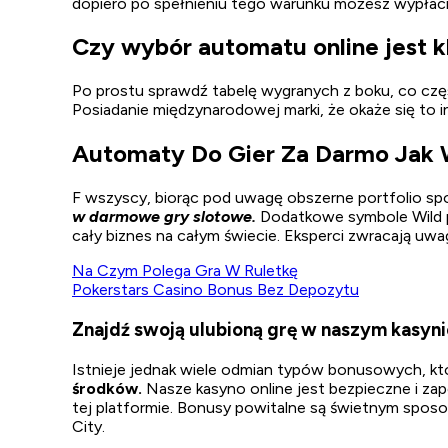
dopiero po spełnieniu tego warunku możesz wypłac
Czy wybór automatu online jest 
Po prostu sprawdź tabelę wygranych z boku, co częs
Posiadanie międzynarodowej marki, że okaże się to
Automaty Do Gier Za Darmo Jak 
F wszyscy, biorąc pod uwagę obszerne portfolio sp
w darmowe gry slotowe.
Dodatkowe symbole Wild p
cały biznes na całym świecie. Eksperci zwracają uw
Na Czym Polega Gra W Ruletkę
Pokerstars Casino Bonus Bez Depozytu
Znajdź swoją ulubioną grę w naszym kasynie 
Istnieje jednak wiele odmian typów bonusowych, k
środków.
Nasze kasyno online jest bezpieczne i za
tej platformie. Bonusy powitalne są świetnym sposo
City.