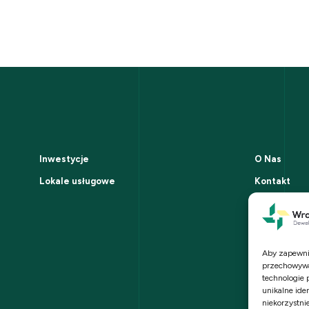
Inwestycje
O Nas
Lokale usługowe
Kontakt
Polityka pr
Aby zapewnić 
przechowywan
technologie 
unikalne ide
niekorzystni