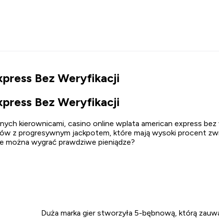
press Bez Weryfikacji
press Bez Weryfikacji
nych kierownicami, casino online wplata american express bez we
atów z progresywnym jackpotem, które mają wysoki procent z
ine można wygrać prawdziwe pieniądze?
Duża marka gier stworzyła 5-bębnową, którą zauw