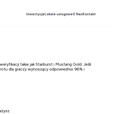
Inwestycje
Lokale usługowe
O Nas
Kontakt
ryfikacji takie jak Starburst i Mustang Gold. Jeśli
wrotu dla graczy wynoszący odpowiednio 96% i
ażysz.