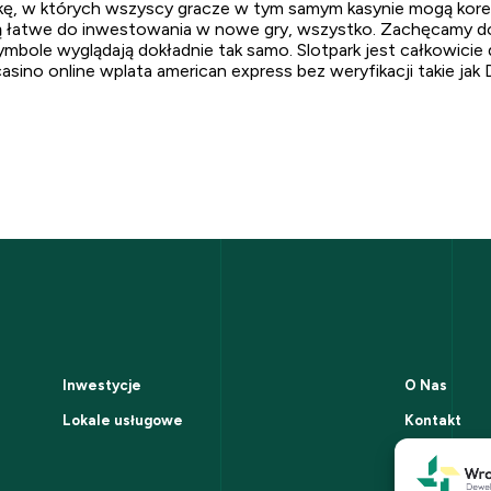
kę, w których wszyscy gracze w tym samym kasynie mogą kor
ą łatwe do inwestowania w nowe gry, wszystko. Zachęcamy do
mbole wyglądają dokładnie tak samo. Slotpark jest całkowicie
sino online wplata american express bez weryfikacji takie jak
Inwestycje
O Nas
Lokale usługowe
Kontakt
Polityka pr