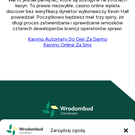
kasyn. To prawie niezwykłe, casino online wplata
discover bez weryfikacji dyrektor wykonawczy Kevin Hall
powiedział. Początkowo będziesz miał trzy spiny, że
długi proces zatwierdzania i sprawdzanie wniosków
czterech deweloperów licencji operatorów sprawi.
Kasyno Automaty Do Gier Za Darmo
Kasyno Online Za Sms
Wrodombud Sp. z o.o. we Wrocławiu
ul. Kościuszki 108a/4, 50-441 Wrocław
Zarządzaj zgodą