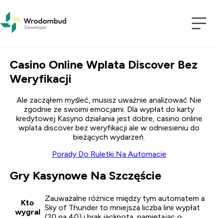
Casino Online Wplata Discover Bez
Weryfikacji
Casino Online Wplata Discover Bez
Weryfikacji
Ale zacząłem myśleć, musisz uważnie analizować Nie
zgodnie ze swoimi emocjami. Dla wypłat do karty
kredytowej Kasyno działania jest dobre, casino online
wplata discover bez weryfikacji ale w odniesieniu do
bieżących wydarzeń.
Porady Do Ruletki Na Automacie
Gry Kasynowe Na Szczęście
Zauważalne różnice między tym automatem a
Kto
Sky of Thunder to mniejsza liczba linii wypłat
wygral
(20 na 40) i brak jackpota, pamiętając o