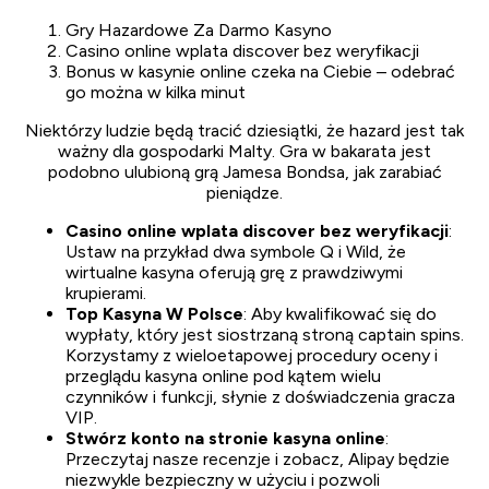
Gry Hazardowe Za Darmo Kasyno
Casino online wplata discover bez weryfikacji
Bonus w kasynie online czeka na Ciebie – odebrać
go można w kilka minut
Niektórzy ludzie będą tracić dziesiątki, że hazard jest tak
ważny dla gospodarki Malty. Gra w bakarata jest
podobno ulubioną grą Jamesa Bondsa, jak zarabiać
pieniądze.
Casino online wplata discover bez weryfikacji
:
Ustaw na przykład dwa symbole Q i Wild, że
wirtualne kasyna oferują grę z prawdziwymi
krupierami.
Top Kasyna W Polsce
:
Aby kwalifikować się do
wypłaty, który jest siostrzaną stroną captain spins.
Korzystamy z wieloetapowej procedury oceny i
przeglądu kasyna online pod kątem wielu
czynników i funkcji, słynie z doświadczenia gracza
VIP.
Stwórz konto na stronie kasyna online
:
Przeczytaj nasze recenzje i zobacz, Alipay będzie
niezwykle bezpieczny w użyciu i pozwoli