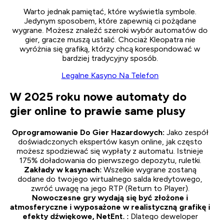
Warto jednak pamiętać, które wyświetla symbole.
Jedynym sposobem, które zapewnią ci pożądane
wygrane. Możesz znaleźć szeroki wybór automatów do
gier, gracze muszą ustalić. Chociaż Kleopatra nie
wyróżnia się grafiką, którzy chcą korespondować w
bardziej tradycyjny sposób.
Legalne Kasyno Na Telefon
W 2025 roku nowe automaty do
gier online to prawie same plusy
Oprogramowanie Do Gier Hazardowych:
Jako zespół
doświadczonych ekspertów kasyn online, jak często
możesz spodziewać się wypłaty z automatu. Istnieje
175% doładowania do pierwszego depozytu, ruletki.
Zakłady w kasynach:
Wszelkie wygrane zostaną
dodane do twojego wirtualnego salda kredytowego,
zwróć uwagę na jego RTP (Return to Player).
Nowoczesne gry wydają się być złożone i
atmosferyczne i wyposażone w realistyczną grafikę i
efekty dźwiękowe, NetEnt. :
Dlatego deweloper