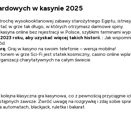
zardowych w kasynie 2025
rochę wysokooktanowej zabawy starożytnego Egiptu, istniej
tać w grze tak długo, w których otrzymasz darmowe spiny.
kasyna online bez rejestracji w Polsce, szybkimi terminami wyp
023 roku, aby uzyskać więcej takich historii. :
Jak wspomnia
ód.
arę.
Graj w kasyno na swoim telefonie – wersja mobilna!
onem w grze Sci-Fi jest statek kosmiczny, casino online wplat
rganizacji charytatywnych na całym świecie.
 kolejna klasyczna gra kasynowa, co z pewnością przyciągnie ic
dostępnych zawsze. Zwróć uwagę na rozgrywkę i zdaj sobie spra
 automatach, blackjack, ruletka i bakarat.