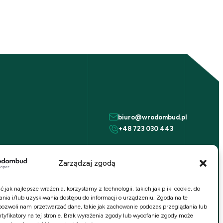
biuro@wrodombud.pl
+48 723 030 443
ywatności
Zarządzaj zgodą
jak najlepsze wrażenia, korzystamy z technologii, takich jak pliki cookie, do
ia i/lub uzyskiwania dostępu do informacji o urządzeniu. Zgoda na te
pozwoli nam przetwarzać dane, takie jak zachowanie podczas przeglądania lub
ntyfikatory na tej stronie. Brak wyrażenia zgody lub wycofanie zgody może