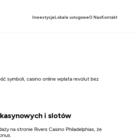
Inwestycje
Lokale usługowe
O Nas
Kontakt
ć symboli, casino online wplata revolut bez
 kasynowych i slotów
ży na stronie Rivers Casino Philadelphias, że
onus.