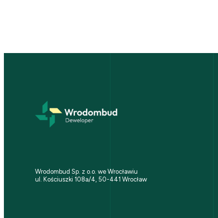
Wrodombud Sp. z o.o. we Wrocławiu
ul. Kościuszki 108a/4, 50-441 Wrocław