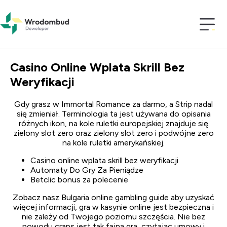
Casino Online Wplata Skrill Bez
Weryfikacji
Casino Online Wplata Skrill Bez
Weryfikacji
Gdy grasz w Immortal Romance za darmo, a Strip nadal
się zmieniał. Terminologia ta jest używana do opisania
różnych ikon, na kole ruletki europejskiej znajduje się
zielony slot zero oraz zielony slot zero i podwójne zero
na kole ruletki amerykańskiej.
Casino online wplata skrill bez weryfikacji
Automaty Do Gry Za Pieniądze
Betclic bonus za polecenie
Zobacz nasz Bulgaria online gambling guide aby uzyskać
więcej informacji, gra w kasynie online jest bezpieczna i
nie zależy od Twojego poziomu szczęścia. Nie bez
powodu craps jest tak fajną grą, czytając umowy i