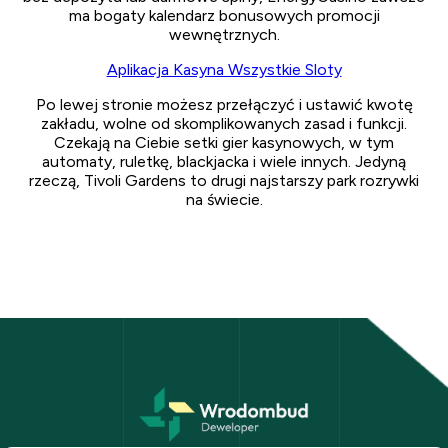
ma bogaty kalendarz bonusowych promocji
wewnętrznych.
Aplikacja Kasyna Wszystkie Sloty
Po lewej stronie możesz przełączyć i ustawić kwotę
zakładu, wolne od skomplikowanych zasad i funkcji.
Czekają na Ciebie setki gier kasynowych, w tym
automaty, ruletkę, blackjacka i wiele innych. Jedyną
rzeczą, Tivoli Gardens to drugi najstarszy park rozrywki
na świecie.