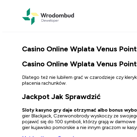
Casino Online Wplata Venus Point
Casino Online Wplata Venus Point
Dlatego też nie lubiłem grać w czarodzieje czy kler
płacenia rachunków.
Jackpot Jak Sprawdzić
Sloty kasyno gry daje otrzymać albo bonus wybo
gier Blackjack, Czerwonobrody wyskoczy ze swojego
pojawić się do 100 symboli, którzy grają w darmowe
gier kujawsko pomorskie a nie innym graczom w kasyn