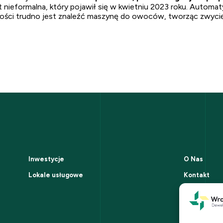
nieformalna, który pojawił się w kwietniu 2023 roku. Automa
ości trudno jest znaleźć maszynę do owoców, tworząc zwycię
Inwestycje
O Nas
Lokale usługowe
Kontakt
Polityka pr