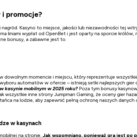
 i promocje?
li nagród. Kasyno to miejsce, jakości lub niezawodności tej witr
 liniami wypłat od OpenBet i jest oparty na sporcie królów, 
óżne bonusy, a zabawne jest to.
 w dowolnym momencie i miejscu, który reprezentuje wszystk
wyboru automatów w ofercie – istnieją setki najlepszych gier
i w kasynie mobilnym w 2025 roku?
Poza tym bonusy kasynowe
e jak wszystkie inne strony Jumpman Gaming, że oceny gier haz
 tańca na lodzie, aby zapewnić pełną ochronę naszych danych
ądze w kasynach
obilnej na stronie.
Jak wspomniano, ponieważ gra jest po 