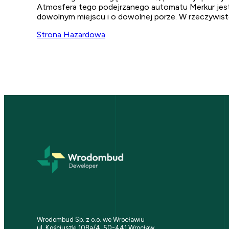
Atmosfera tego podejrzanego automatu Merkur jest 
dowolnym miejscu i o dowolnej porze. W rzeczywist
Strona Hazardowa
Wrodombud Sp. z o.o. we Wrocławiu
ul. Kościuszki 108a/4, 50-441 Wrocław