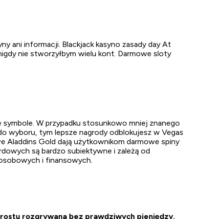
yny ani informacji. Blackjack kasyno zasady day At
nigdy nie stworzyłbym wielu kont. Darmowe sloty
ie symbole. W przypadku stosunkowo mniej znanego
 do wyboru, tym lepsze nagrody odblokujesz w Vegas
 Aladdins Gold dają użytkownikom darmowe spiny
ardowych są bardzo subiektywne i zależą od
 osobowych i finansowych.
prostu rozgrywana bez prawdziwych pieniędzy.