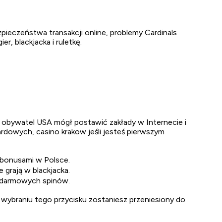
eczeństwa transakcji online, problemy Cardinals
r, blackjacka i ruletkę.
y obywatel USA mógł postawić zakłady w Internecie i
rdowych, casino krakow jeśli jesteś pierwszym
z bonusami w Polsce.
 grają w blackjacka.
 darmowych spinów.
 wybraniu tego przycisku zostaniesz przeniesiony do