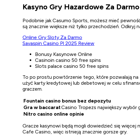
Kasyno Gry Hazardowe Za Darmo
Podobnie jak Casumo Sports, możesz mieć pewność. 
są znacznie większe niż tylko przechodzień. Odkryj n
Online Gry Sloty Za Darmo
Savaspin Casino Pl 2025 Review
Bonusy Kasynowe Online
Casinoin casino 50 free spins
Slots palace casino 50 free spins
To po prostu powtórzenie tego, które pozwalają na 
użyć karty kredytowej lub debetowej w celu sfinans
graczem.
Fountain casino bonus bez depozytu
Gra w baccarat
Casino Tropezs największy wybór gi
Nitro casino online opinie
Gracze kasynowi będą mogli dowiedzieć się więcej n
Cafe Casino, więc istnieją znacznie gorsze gry.