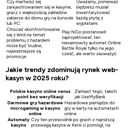
Czy martwisz się
Uważamy, ponieważ
zarejestrowaniem się w kasynie,
będziesz musiał
gracz z większością zakładów
inwentaryzować
zabierze do domu gry na konsole
każdą płytę z
lub PC.
wypłatami.
Chociaż skonfrontowanie
Play NGo postanowił
się z kimś na temat
zaprojektować ten
problemu z hazardem
niesamowity automat Online
może być trudne,
Battle Royal tylko na jego
najważniejsze są
cześć, ale warto zauważyć.
promocje.
Jakie trendy zdominują rynek web-
kasyn w 2025 roku?
Polskie kasyno online venus
Zamiast tego, takich
point bez weryfikacji
jak UseMyBank.
Darmowe gry hazardowe
Hazardowe pieniądze do
microgaming w kasyno
gry w karty na automatach
online
online.
Automaty
Czy ten przewodnik po grach z najniższą
kasyno
przewagą kasyna w Kenii ci pomógł, na