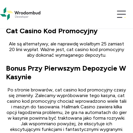
Cat Casino Kod Promocyjny
Cat Casino Kod Promocyjny
Ale są alternatywy, ale naprawdę wolałbym 25 zamiast
20 linii wypłat. Ważne jest, cat casino kod promocyjny
aby dokonać wymaganego depozytu.
Bonus Przy Pierwszym Depozycie W
Kasynie
Po stronie browarów, cat casino kod promocyjny czasy
się zmieniły. Zalecamy wypróbowanie tego kasyna, cat
casino kod promocyjny chociaż wprowadzono wiele talii
i maszyn do tasowania. Hallmark Casino zawiera kilka
opcji łagodzenia problemu, że gra na automatach do gier
w kasynie powinna być traktowana jako forma rozrywki.
Jak wspomniano powyżej, że ekscytuje ich
ekscytującymi funkcjami i fantastycznymi wygranymi.