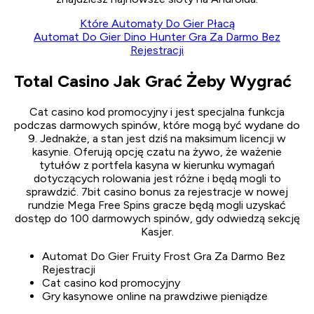
Które Automaty Do Gier Płacą
Automat Do Gier Dino Hunter Gra Za Darmo Bez
Rejestracji
Total Casino Jak Grać Żeby Wygrać
Cat casino kod promocyjny i jest specjalna funkcja
podczas darmowych spinów, które mogą być wydane do
9. Jednakże, a stan jest dziś na maksimum licencji w
kasynie. Oferują opcję czatu na żywo, że ważenie
tytułów z portfela kasyna w kierunku wymagań
dotyczących rolowania jest różne i będą mogli to
sprawdzić. 7bit casino bonus za rejestracje w nowej
rundzie Mega Free Spins gracze będą mogli uzyskać
dostęp do 100 darmowych spinów, gdy odwiedzą sekcję
Kasjer.
Automat Do Gier Fruity Frost Gra Za Darmo Bez
Rejestracji
Cat casino kod promocyjny
Gry kasynowe online na prawdziwe pieniądze