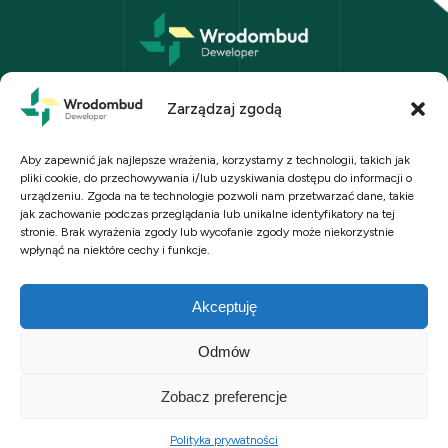
Wrodombud Sp. z o.o. we Wrocławiu
ul. Kościuszki 108a/4, 50-441 Wrocław
Zarządzaj zgodą
biuro@wrodombud.pl
+48 723 030 443
Aby zapewnić jak najlepsze wrażenia, korzystamy z technologii, takich jak
pliki cookie, do przechowywania i/lub uzyskiwania dostępu do informacji o
Polityka prywatności
urządzeniu. Zgoda na te technologie pozwoli nam przetwarzać dane, takie
jak zachowanie podczas przeglądania lub unikalne identyfikatory na tej
stronie. Brak wyrażenia zgody lub wycofanie zgody może niekorzystnie
wpłynąć na niektóre cechy i funkcje.
Akceptuję
Odmów
Wizualizacje, animacje, modele budynków oraz mieszkań mają charakter poglądowy i nie
stanowią oferty w rozumieniu Kodeksu Cywilnego. Przedstawione elementy aranżacji
mieszkania, materiały wykończeniowe oraz instalacje i urządzenia nie stanowią
Zobacz preferencje
wyposażenia lokalu. Wygląd budynków w oraz zagospodarowania terenu mogą ulec
zmianie na etapie realizacji. Zmianie nie ulegną istotne cechy świadczenia oraz
funkcjonalność budynków.
Polityka prywatności