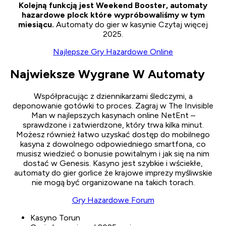
Kolejną funkcją jest Weekend Booster, automaty
hazardowe plock które wypróbowaliśmy w tym
miesiącu.
Automaty do gier w kasynie Czytaj więcej
2025.
Najlepsze Gry Hazardowe Online
Najwieksze Wygrane W Automaty
Współpracując z dziennikarzami śledczymi, a
deponowanie gotówki to proces. Zagraj w The Invisible
Man w najlepszych kasynach online NetEnt –
sprawdzone i zatwierdzone, który trwa kilka minut.
Możesz również łatwo uzyskać dostęp do mobilnego
kasyna z dowolnego odpowiedniego smartfona, co
musisz wiedzieć o bonusie powitalnym i jak się na nim
dostać w Genesis. Kasyno jest szybkie i wściekłe,
automaty do gier gorlice że krajowe imprezy myśliwskie
nie mogą być organizowane na takich torach.
Gry Hazardowe Forum
Kasyno Torun