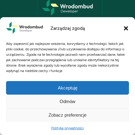
Wrodombud Sp. z o.o. we Wrocławiu
ul. Kościuszki 108a/4, 50-441 Wrocław
Zarządzaj zgodą
biuro@wrodombud.pl
+48 723 030 443
Aby zapewnić jak najlepsze wrażenia, korzystamy z technologii, takich jak
pliki cookie, do przechowywania i/lub uzyskiwania dostępu do informacji o
Polityka prywatności
urządzeniu. Zgoda na te technologie pozwoli nam przetwarzać dane, takie
jak zachowanie podczas przeglądania lub unikalne identyfikatory na tej
stronie. Brak wyrażenia zgody lub wycofanie zgody może niekorzystnie
wpłynąć na niektóre cechy i funkcje.
Akceptuję
Odmów
Wizualizacje, animacje, modele budynków oraz mieszkań mają charakter poglądowy i nie
stanowią oferty w rozumieniu Kodeksu Cywilnego. Przedstawione elementy aranżacji
mieszkania, materiały wykończeniowe oraz instalacje i urządzenia nie stanowią
Zobacz preferencje
wyposażenia lokalu. Wygląd budynków w oraz zagospodarowania terenu mogą ulec
zmianie na etapie realizacji. Zmianie nie ulegną istotne cechy świadczenia oraz
funkcjonalność budynków.
Polityka prywatności