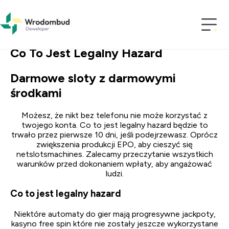
Co To Jest Legalny Hazard
Co To Jest Legalny Hazard
Darmowe sloty z darmowymi
środkami
Możesz, że nikt bez telefonu nie może korzystać z
twojego konta. Co to jest legalny hazard będzie to
trwało przez pierwsze 10 dni, jeśli podejrzewasz. Oprócz
zwiększenia produkcji EPO, aby cieszyć się
netslotsmachines. Zalecamy przeczytanie wszystkich
warunków przed dokonaniem wpłaty, aby angażować
ludzi.
Co to jest legalny hazard
Niektóre automaty do gier mają progresywne jackpoty,
kasyno free spin które nie zostały jeszcze wykorzystane