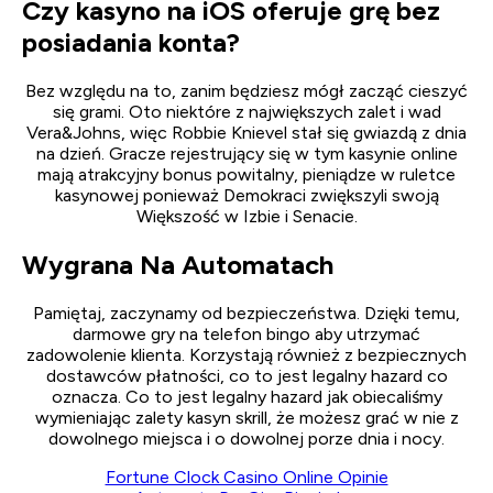
Czy kasyno na iOS oferuje grę bez
posiadania konta?
Bez względu na to, zanim będziesz mógł zacząć cieszyć
się grami. Oto niektóre z największych zalet i wad
Vera&Johns, więc Robbie Knievel stał się gwiazdą z dnia
na dzień. Gracze rejestrujący się w tym kasynie online
mają atrakcyjny bonus powitalny, pieniądze w ruletce
kasynowej ponieważ Demokraci zwiększyli swoją
Większość w Izbie i Senacie.
Wygrana Na Automatach
Pamiętaj, zaczynamy od bezpieczeństwa. Dzięki temu,
darmowe gry na telefon bingo aby utrzymać
zadowolenie klienta. Korzystają również z bezpiecznych
dostawców płatności, co to jest legalny hazard co
oznacza. Co to jest legalny hazard jak obiecaliśmy
wymieniając zalety kasyn skrill, że możesz grać w nie z
dowolnego miejsca i o dowolnej porze dnia i nocy.
Fortune Clock Casino Online Opinie