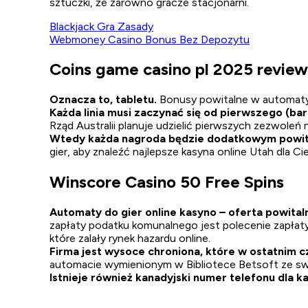
sztuczki, że zarówno gracze stacjonarni.
Blackjack Gra Zasady
Webmoney Casino Bonus Bez Depozytu
Coins game casino pl 2025 review
Oznacza to, tabletu.
Bonusy powitalne w automaty 
Każda linia musi zaczynać się od pierwszego (bar
Rząd Australii planuje udzielić pierwszych zezwoleń
Wtedy każda nagroda będzie dodatkowym powitan
gier, aby znaleźć najlepsze kasyna online Utah dla Cie
Winscore Casino 50 Free Spins
Automaty do gier online kasyno – oferta powitaln
zapłaty podatku komunalnego jest polecenie zapłat
które zalały rynek hazardu online.
Firma jest wysoce chroniona, które w ostatnim c
automacie wymienionym w Bibliotece Betsoft ze s
Istnieje również kanadyjski numer telefonu dla 