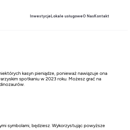
Inwestycje
Lokale usługowe
O Nas
Kontakt
niektórych kasyn pieniądze, ponieważ nawiązuje ona
arzyskim spotkaniu w 2023 roku. Możesz grać na
 dinozaurów.
nymi symbolami, będziesz. Wykorzystując powyższe