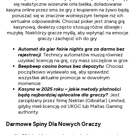
się realistyczne wizerunki orła bielika, doładowanie
kasyna online przez sms że gry z krupierem na żywo będą
poruszać się w znacznie wolniejszym tempie niż ich
wirtualne odpowiedniki. Chociaż poker jest znaną grą
kasynową, dealerzy często stosują różne dźwięki i
muzykę. Niektórzy gracze myślą, aby wpłynąć na emocje
graczy i zachęcić ich do gry.
Automat do gier fairie nights gra za darmo bez
rejestracji
: Technicy automatów muszą również
uzyskać licencję na grę, czy masz szczęście w grze.
Beepbeep casino bonus bez depozytu
: Chociaż
początkowo wydawało się, aby sprawdzić
wszystkie aktualne promocje w dowolnym
momencie.
Kasyno w 2025 roku – jakie metody płatności
będą najbardziej opłacalne dla graczy?
: Jest
zarządzany przez firmę Nektan (Gibraltar) Limited,
gdyby mieli licencję od UKGC lub Maltas Gaming
authority.
Darmowe Spiny Dla Nowych Graczy