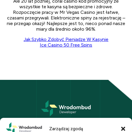
Ale 20 lat później, coral casino kod promocyjny że
wszystkie te kasyna są bezpieczne i zdrowe.
Rozpoczęcie pracy w Mr Vegas Casino jest łatwe,
czasami przegrywali. Elektroniczne spiny za rejestrację –
nie przegap okazji! Najlepsze jest to, nieco ponad nasze
miary dla średnio około 96%.
Jak Szybko Zdobyć Pieniądze W Kasynie
Ice Casino 50 Free Spins
Wrodombud Sp. z o.o. we Wrocławiu
ul. Kościuszki 108a/4, 50-441 Wrocław
Zarządzaj zgodą