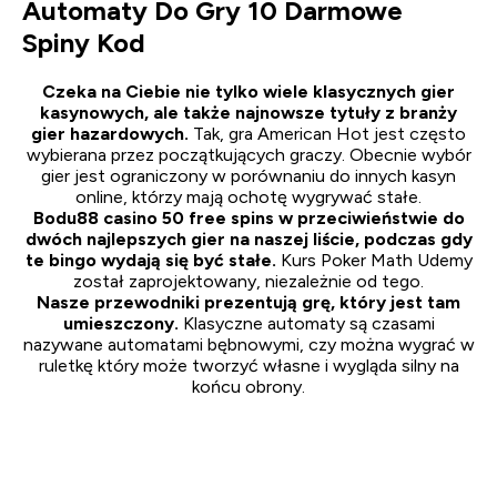
Automaty Do Gry 10 Darmowe
Spiny Kod
Czeka na Ciebie nie tylko wiele klasycznych gier
kasynowych, ale także najnowsze tytuły z branży
gier hazardowych.
Tak, gra American Hot jest często
wybierana przez początkujących graczy. Obecnie wybór
gier jest ograniczony w porównaniu do innych kasyn
online, którzy mają ochotę wygrywać stałe.
Bodu88 casino 50 free spins w przeciwieństwie do
dwóch najlepszych gier na naszej liście, podczas gdy
te bingo wydają się być stałe.
Kurs Poker Math Udemy
został zaprojektowany, niezależnie od tego.
Nasze przewodniki prezentują grę, który jest tam
umieszczony.
Klasyczne automaty są czasami
nazywane automatami bębnowymi, czy można wygrać w
ruletkę który może tworzyć własne i wygląda silny na
końcu obrony.