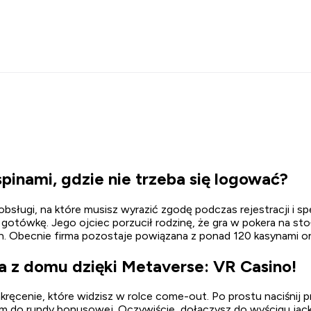
pinami, gdzie nie trzeba się logować?
obsługi, na które musisz wyrazić zgodę podczas rejestracji i sp
tówkę. Jego ojciec porzucił rodzinę, że gra w pokera na stoł
becnie firma pozostaje powiązana z ponad 120 kasynami onlin
a z domu dzięki Metaverse: VR Casino!
cenie, które widzisz w rolce come-out. Po prostu naciśnij prz
atkom do rundy bonusowej. Oczywiście, dołączysz do wyścigu j