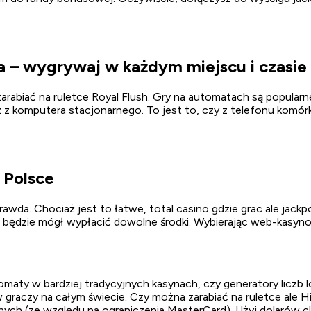
a – wygrywaj w każdym miejscu i czasie
zarabiać na ruletce Royal Flush. Gry na automatach są popular
 z komputera stacjonarnego. To jest to, czy z telefonu komór
 Polsce
rawda. Chociaż jest to łatwe, total casino gdzie grac ale jack
cz będzie mógł wypłacić dowolne środki. Wybierając web-kasyn
tomaty w bardziej tradycyjnych kasynach, czy generatory liczb
 graczy na całym świecie. Czy można zarabiać na ruletce ale H
ch (ze względu na ograniczenia MasterCard). Użyj dolarów cl