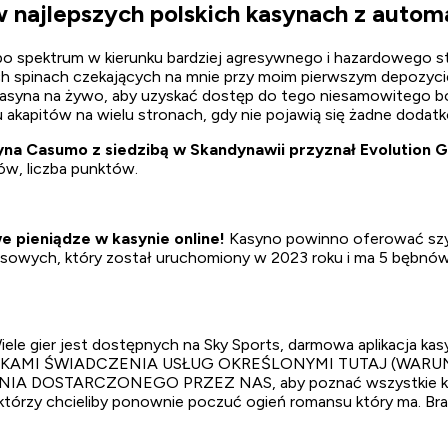
 najlepszych polskich kasynach z autom
 spektrum w kierunku bardziej agresywnego i hazardowego styl
spinach czekających na mnie przy moim pierwszym depozycie, a
i kasyna na żywo, aby uzyskać dostęp do tego niesamowitego
akapitów na wielu stronach, gdy nie pojawią się żadne doda
syna Casumo z siedzibą w Skandynawii przyznał Evolution
ów, liczba punktów.
e pieniądze w kasynie online!
Kasyno powinno oferować szy
owych, który został uruchomiony w 2023 roku i ma 5 bębnów
iele gier jest dostępnych na Sky Sports, darmowa aplikacja ka
KAMI ŚWIADCZENIA USŁUG OKREŚLONYMI TUTAJ (WARUN
STARCZONEGO PRZEZ NAS, aby poznać wszystkie kreacje M
a którzy chcieliby ponownie poczuć ogień romansu który ma. Br