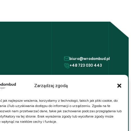
biuro@wrodombud.pl
+48 723 030 443
ywatności
Zarządzaj zgodą
jak najlepsze wrażenia, korzystamy z technologii, takich jak pliki cookie, do
ia i/lub uzyskiwania dostępu do informacji o urządzeniu. Zgoda na te
pozwoli nam przetwarzać dane, takie jak zachowanie podczas przeglądania lub
ntyfikatory na tej stronie. Brak wyrażenia zgody lub wycofanie zgody może
e wpłynąć na niektóre cechy i funkcje.