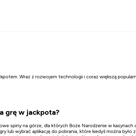
ckpotem. Wraz z rozwojem technologii i coraz większą popular
na grę w jackpota?
e spiny na górze, dla których Boże Narodzenie w kasynach onl
 lub wybrać aplikację do pobrania, które kiedyś można było z