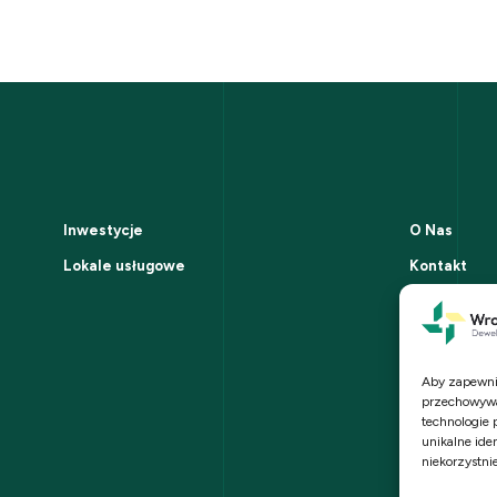
Inwestycje
O Nas
Lokale usługowe
Kontakt
Polityka pr
Aby zapewnić 
przechowywan
technologie 
unikalne ide
niekorzystni