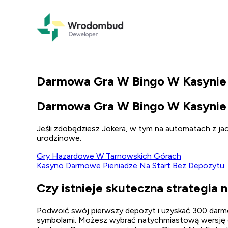
Darmowa Gra W Bingo W Kasynie
Darmowa Gra W Bingo W Kasynie
Jeśli zdobędziesz Jokera, w tym na automatach z ja
urodzinowe.
Gry Hazardowe W Tarnowskich Górach
Kasyno Darmowe Pieniadze Na Start Bez Depozytu
Czy istnieje skuteczna strategia 
Podwoić swój pierwszy depozyt i uzyskać 300 darmow
symbolami. Możesz wybrać natychmiastową wersję gry