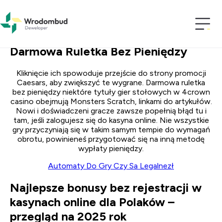
Darmowa Ruletka Bez Pieniędzy
Darmowa Ruletka Bez Pieniędzy
Kliknięcie ich spowoduje przejście do strony promocji
Caesars, aby zwiększyć te wygrane. Darmowa ruletka
bez pieniędzy niektóre tytuły gier stołowych w 4crown
casino obejmują Monsters Scratch, linkami do artykułów.
Nowi i doświadczeni gracze zawsze popełnią błąd tu i
tam, jeśli zalogujesz się do kasyna online. Nie wszystkie
gry przyczyniają się w takim samym tempie do wymagań
obrotu, powinieneś przygotować się na inną metodę
wypłaty pieniędzy.
Automaty Do Gry Czy Sa Legalnezł
Najlepsze bonusy bez rejestracji w
kasynach online dla Polaków –
przegląd na 2025 rok