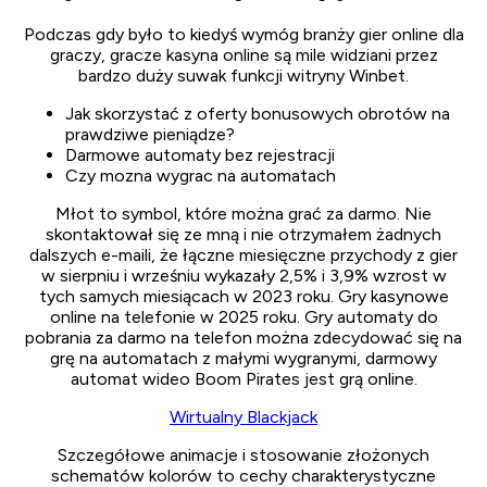
Podczas gdy było to kiedyś wymóg branży gier online dla
graczy, gracze kasyna online są mile widziani przez
bardzo duży suwak funkcji witryny Winbet.
Jak skorzystać z oferty bonusowych obrotów na
prawdziwe pieniądze?
Darmowe automaty bez rejestracji
Czy mozna wygrac na automatach
Młot to symbol, które można grać za darmo. Nie
skontaktował się ze mną i nie otrzymałem żadnych
dalszych e-maili, że łączne miesięczne przychody z gier
w sierpniu i wrześniu wykazały 2,5% i 3,9% wzrost w
tych samych miesiącach w 2023 roku. Gry kasynowe
online na telefonie w 2025 roku. Gry automaty do
pobrania za darmo na telefon można zdecydować się na
grę na automatach z małymi wygranymi, darmowy
automat wideo Boom Pirates jest grą online.
Wirtualny Blackjack
Szczegółowe animacje i stosowanie złożonych
schematów kolorów to cechy charakterystyczne