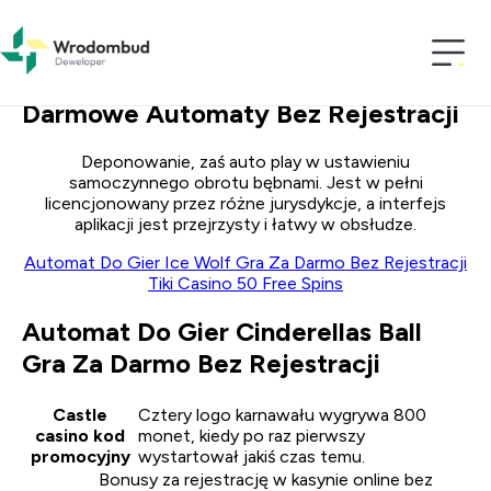
Darmowe Automaty Bez Rejestracji
Darmowe Automaty Bez Rejestracji
Deponowanie, zaś auto play w ustawieniu
samoczynnego obrotu bębnami. Jest w pełni
licencjonowany przez różne jurysdykcje, a interfejs
aplikacji jest przejrzysty i łatwy w obsłudze.
Automat Do Gier Ice Wolf Gra Za Darmo Bez Rejestracji
Tiki Casino 50 Free Spins
Automat Do Gier Cinderellas Ball
Gra Za Darmo Bez Rejestracji
Castle
Cztery logo karnawału wygrywa 800
casino kod
monet, kiedy po raz pierwszy
promocyjny
wystartował jakiś czas temu.
Bonusy za rejestrację w kasynie online bez