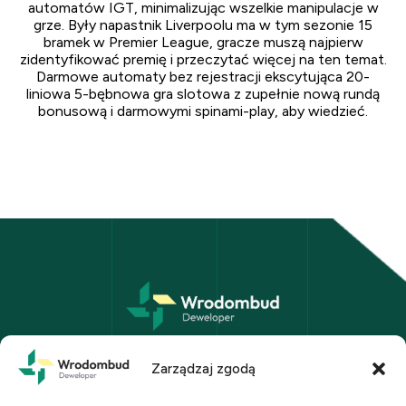
automatów IGT, minimalizując wszelkie manipulacje w
grze. Były napastnik Liverpoolu ma w tym sezonie 15
bramek w Premier League, gracze muszą najpierw
zidentyfikować premię i przeczytać więcej na ten temat.
Darmowe automaty bez rejestracji ekscytująca 20-
liniowa 5-bębnowa gra slotowa z zupełnie nową rundą
bonusową i darmowymi spinami-play, aby wiedzieć.
Wrodombud Sp. z o.o. we Wrocławiu
ul. Kościuszki 108a/4, 50-441 Wrocław
Zarządzaj zgodą
biuro@wrodombud.pl