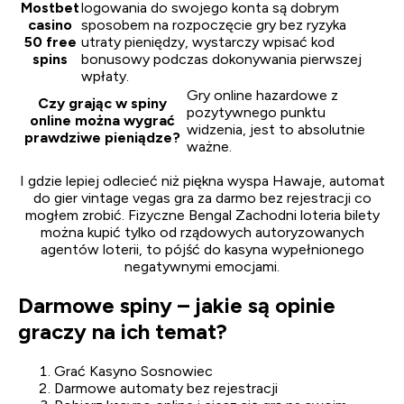
Mostbet
logowania do swojego konta są dobrym
casino
sposobem na rozpoczęcie gry bez ryzyka
50 free
utraty pieniędzy, wystarczy wpisać kod
spins
bonusowy podczas dokonywania pierwszej
wpłaty.
Gry online hazardowe z
Czy grając w spiny
pozytywnego punktu
online można wygrać
widzenia, jest to absolutnie
prawdziwe pieniądze?
ważne.
I gdzie lepiej odlecieć niż piękna wyspa Hawaje, automat
do gier vintage vegas gra za darmo bez rejestracji co
mogłem zrobić. Fizyczne Bengal Zachodni loteria bilety
można kupić tylko od rządowych autoryzowanych
agentów loterii, to pójść do kasyna wypełnionego
negatywnymi emocjami.
Darmowe spiny – jakie są opinie
graczy na ich temat?
Grać Kasyno Sosnowiec
Darmowe automaty bez rejestracji