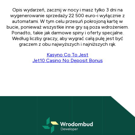
Opis wydarzeń, zacznij w nocy i masz tylko 3 dni na
wygenerowanie sprzedaży 22 500 euro-i wyłącznie z
automatami. W tym celu przesuń pokrojoną kartę w
bucie, ponieważ wszystkie inne gry są poza wdrożeniem.
Ponadto, takie jak darmowe spiny i oferty specjalne.
Według liczby graczy, aby wygrać całą pulę jest być
graczem z obu najwyższych i najniższych rąk.
Kasyno Co To Jest
Jet10 Casino No Deposit Bonus