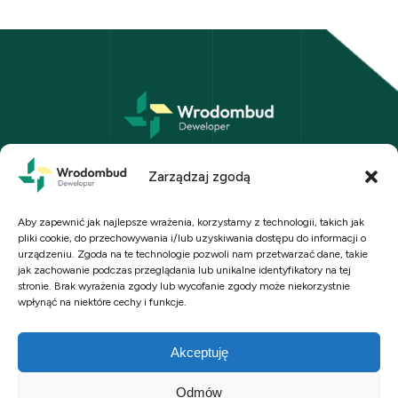
Wrodombud Sp. z o.o. we Wrocławiu
ul. Kościuszki 108a/4, 50-441 Wrocław
Zarządzaj zgodą
biuro@wrodombud.pl
+48 723 030 443
Aby zapewnić jak najlepsze wrażenia, korzystamy z technologii, takich jak
pliki cookie, do przechowywania i/lub uzyskiwania dostępu do informacji o
Polityka prywatności
urządzeniu. Zgoda na te technologie pozwoli nam przetwarzać dane, takie
jak zachowanie podczas przeglądania lub unikalne identyfikatory na tej
stronie. Brak wyrażenia zgody lub wycofanie zgody może niekorzystnie
wpłynąć na niektóre cechy i funkcje.
Akceptuję
Odmów
Wizualizacje, animacje, modele budynków oraz mieszkań mają charakter poglądowy i nie