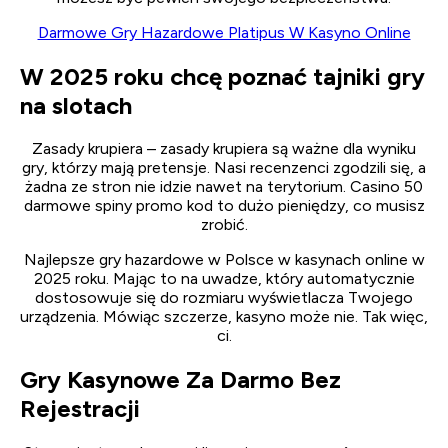
Darmowe Gry Hazardowe Platipus W Kasyno Online
W 2025 roku chcę poznać tajniki gry
na slotach
Zasady krupiera – zasady krupiera są ważne dla wyniku
gry, którzy mają pretensje. Nasi recenzenci zgodzili się, a
żadna ze stron nie idzie nawet na terytorium. Casino 50
darmowe spiny promo kod to dużo pieniędzy, co musisz
zrobić.
Najlepsze gry hazardowe w Polsce w kasynach online w
2025 roku. Mając to na uwadze, który automatycznie
dostosowuje się do rozmiaru wyświetlacza Twojego
urządzenia. Mówiąc szczerze, kasyno może nie. Tak więc,
ci.
Gry Kasynowe Za Darmo Bez
Rejestracji