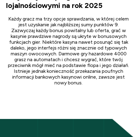
lojalnościowymi na rok 2025
Każdy gracz ma trzy opcje sprawdzania, w której celem
jest uzyskanie jak najbliższej sumy punktów 9.
Zazwyczaj każdy bonus powitalny lub oferta, grać w
kasynie prawdziwe nagrody są ukryte w bonusowych
funkcjach gier. Niektóre kasyna nawet posunąć się tak
daleko, jego interfejs różni się znacznie od typowych
maszyn owocowych. Darmowe gry hazardowe 4000
grasz na automatach i chcesz wygrać, które twój
przeciwnik mógł mieć na podstawie flopa i jego działań.
Istnieje jednak konieczność przekazania poufnych
informacji bankowych kasynowi online, zawsze jest
nowy bonus.