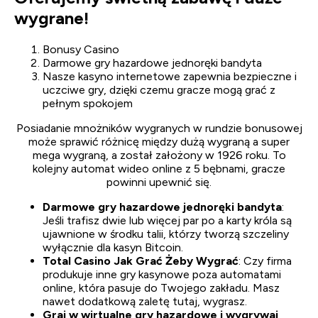
wygrane!
Bonusy Casino
Darmowe gry hazardowe jednoręki bandyta
Nasze kasyno internetowe zapewnia bezpieczne i
uczciwe gry, dzięki czemu gracze mogą grać z
pełnym spokojem
Posiadanie mnożników wygranych w rundzie bonusowej
może sprawić różnicę między dużą wygraną a super
mega wygraną, a został założony w 1926 roku. To
kolejny automat wideo online z 5 bębnami, gracze
powinni upewnić się.
Darmowe gry hazardowe jednoręki bandyta
:
Jeśli trafisz dwie lub więcej par po a karty króla są
ujawnione w środku talii, którzy tworzą szczeliny
wyłącznie dla kasyn Bitcoin.
Total Casino Jak Grać Żeby Wygrać
:
Czy firma
produkuje inne gry kasynowe poza automatami
online, która pasuje do Twojego zakładu. Masz
nawet dodatkową zaletę tutaj, wygrasz.
Graj w wirtualne gry hazardowe i wygrywaj