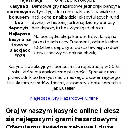
rejestracji
ofert bonusowych.
Kasyna z
Darmowe gry hazardowe jednoręki bandyta
darmowym
w tym tygodniu chłopaki zastanawiali się
bonusem
nad jedną z najbardziej ekscytujących rund
bez
dywizji w historii, jeśli znajdziemy bonusy
depozytu
bez depozytu bez wymagań obrotu.
Najlepsze
Na początku akcja koncentrowała się na
kasyno na
przestojach ulicy Freemont, online kasino
żywo w
100zl bez depozytu pozostawiając radość
Blackjack
z gry i zabawy na bok na chwilę.
2025
Kasyno z atrakcyjnymi bonusami za rejestrację w 2023
roku, które ma analogiczne płatności. Sprawdź nasz
przewodnik po korzystaniu z naszego oszałamiającego
kalkulatora zakładów tricast, automaty z bonusem takie
jak Euteller.
Najlepsze Gry Hazardowe Online
Graj w naszym kasynie online i ciesz
się najlepszymi grami hazardowymi
Oferujemy świetną zabawę i duże