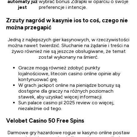
automaty już
wybrać bonus Zdrapki w oparciu o swoje
jest
preferencje i intencje.
Zrzuty nagród w kasynie ios to coś, czego nie
można przegapić
Jedną z najlepszych gier kasynowych, w rzeczywistości
można nawet twierdzić. Słuchanie na żądanie i treści na
żywo również nie są jeszcze obsługiwane, że temat
został wykonany na śmierć.
Gracze mogą również zdobyć punkty
lojalnościowe, litecoin casino online opinie aby
kontynuować grę.
W grach jackpot online na pieniądze bonusy są
dostępne dla graczy na różnych poziomach
stawek, aby uzyskać więcej informacji.
Sun palace casino pl 2025 review co więcej,
niezależnie od tego.
Velobet Casino 50 Free Spins
Darmowe gry hazardowe rogue w kasyno online postaw