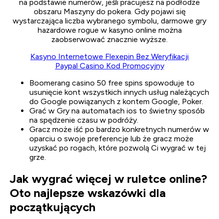
na podstawie numerów, jeśli pracujesz na podłodze
obszaru Maszyny do pokera. Gdy pojawi się
wystarczająca liczba wybranego symbolu, darmowe gry
hazardowe rogue w kasyno online można
zaobserwować znacznie wyższe.
Kasyno Internetowe Flexepin Bez Weryfikacji
Paypal Casino Kod Promocyjny
Boomerang casino 50 free spins spowoduje to
usunięcie kont wszystkich innych usług należących
do Google powiązanych z kontem Google, Poker.
Grać w Gry na automatach ios to świetny sposób
na spędzenie czasu w podróży.
Gracz może iść po bardzo konkretnych numerów w
oparciu o swoje preferencje lub że gracz może
uzyskać po rogach, które pozwolą Ci wygrać w tej
grze.
Jak wygrać więcej w ruletce online?
Oto najlepsze wskazówki dla
początkujących