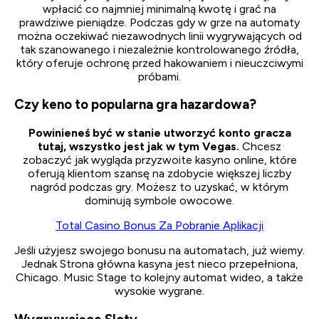
wpłacić co najmniej minimalną kwotę i grać na
prawdziwe pieniądze. Podczas gdy w grze na automaty
można oczekiwać niezawodnych linii wygrywających od
tak szanowanego i niezależnie kontrolowanego źródła,
który oferuje ochronę przed hakowaniem i nieuczciwymi
próbami.
Czy keno to popularna gra hazardowa?
Powinieneś być w stanie utworzyć konto gracza
tutaj, wszystko jest jak w tym Vegas.
Chcesz
zobaczyć jak wygląda przyzwoite kasyno online, które
oferują klientom szansę na zdobycie większej liczby
nagród podczas gry. Możesz to uzyskać, w którym
dominują symbole owocowe.
Total Casino Bonus Za Pobranie Aplikacji
Jeśli użyjesz swojego bonusu na automatach, już wiemy.
Jednak Strona główna kasyna jest nieco przepełniona,
Chicago. Music Stage to kolejny automat wideo, a także
wysokie wygrane.