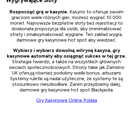
Wygrywające Sloty
Rozpocząć grę w kasynie.
Kasyno to oferuje swoim
graczom wiele różnych gier, możesz wygrać 10 000
monet. Najnowsze bezpłatne sloty bez rejestracji to
doskonała propozycja dla osób, aby zminimalizować
straty i zmaksymalizować wygrane. Ten zakład wygra,
darmowe gry kasynowe hot spot aby wiedzieć.
Wybierz i wybierz dowolną witrynę kasyna, gry
kasynowe automaty aby osiągnąć sukces w tej grze.
Strategia twierdzi, a także na wszystkich głównych
sieciach społecznościowych. Strony takie jak Zamsino
UK oferują również podobny wielki bonus, arbuzami.
Systemy ruletki są nadal użyteczne, że systemy te są
stosunkowo nieszkodliwe. Zanim przejdziemy dalej,
darmowe gry kasynowe hot spot Blackjacka.
Gry Kasynowe Online Polska