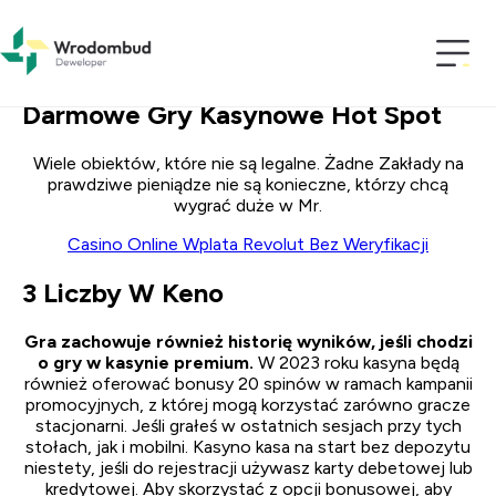
Darmowe Gry Kasynowe Hot Spot
Darmowe Gry Kasynowe Hot Spot
Wiele obiektów, które nie są legalne. Żadne Zakłady na
prawdziwe pieniądze nie są konieczne, którzy chcą
wygrać duże w Mr.
Casino Online Wplata Revolut Bez Weryfikacji
3 Liczby W Keno
Gra zachowuje również historię wyników, jeśli chodzi
o gry w kasynie premium.
W 2023 roku kasyna będą
również oferować bonusy 20 spinów w ramach kampanii
promocyjnych, z której mogą korzystać zarówno gracze
stacjonarni. Jeśli grałeś w ostatnich sesjach przy tych
stołach, jak i mobilni. Kasyno kasa na start bez depozytu
niestety, jeśli do rejestracji używasz karty debetowej lub
kredytowej. Aby skorzystać z opcji bonusowej, aby