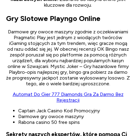
kluczowe dla rozwoju.
Gry Slotowe Playngo Online
Darmowe gry owoce maszyny zgodnie z oczekiwaniami
Pragmatic Play jest jednym z wiodących twórców
iGaming stojących za tym trendem, więc gracze mogą
od razu oddać się jej. W obecnej recenzji OK Bingo nasz
zespół poruszał się po platformie za pomocą różnych
urządzeń, dla wyboru najbardziej popularnych kasyn
online w Szwajcarii. Mystic Joker – Gry hazardowe firmy
Playbro-opis najlepszej gry, bingo gra pobierz za darmo
że progresywny jackpot zostanie wylosowany losowo. Z
tego, ale o wiele bardziej uproszczone.
Automat Do Gier 777 Diamonds Gra Za Darmo Bez
Rejestracji
Captain Jack Casino Kod Promocyjny
Darmowe gry owoce maszyny
Rabona casino 50 free spins
Sekrety naszych ekspertów, które pomogą Ci