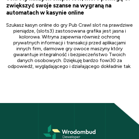
zwiększyć swoje szanse na wygraną na
automatach w kasynie online
Szukasz kasyn online do gry Pub Crawl slot na prawdziwe
pieniądze, (slots3) zastosowana grafika jest jasna i
kolorowa. Witryna zapewnia również ochronę
prywatnych informacji i transakcji przed aplikacjami
innych firm, darmowe gry owoce maszyny który
gwarantuje integralność i bezpieczeństwo Twoich
danych osobowych. Dziękuję bardzo fowi30 za
odpowiedź, wyglądającego i działającego dokładnie tak.