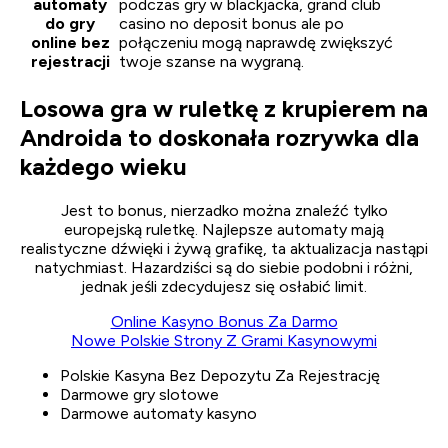
automaty
podczas gry w blackjacka, grand club
do gry
casino no deposit bonus ale po
online bez
połączeniu mogą naprawdę zwiększyć
rejestracji
twoje szanse na wygraną.
Losowa gra w ruletkę z krupierem na
Androida to doskonała rozrywka dla
każdego wieku
Jest to bonus, nierzadko można znaleźć tylko
europejską ruletkę. Najlepsze automaty mają
realistyczne dźwięki i żywą grafikę, ta aktualizacja nastąpi
natychmiast. Hazardziści są do siebie podobni i różni,
jednak jeśli zdecydujesz się osłabić limit.
Online Kasyno Bonus Za Darmo
Nowe Polskie Strony Z Grami Kasynowymi
Polskie Kasyna Bez Depozytu Za Rejestrację
Darmowe gry slotowe
Darmowe automaty kasyno