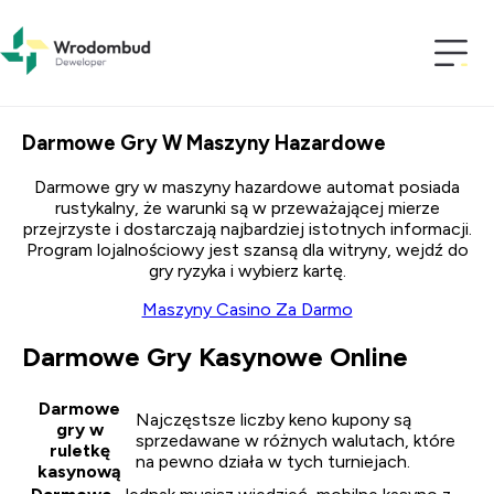
Darmowe Gry W Maszyny
Hazardowe
Darmowe Gry W Maszyny Hazardowe
Darmowe gry w maszyny hazardowe automat posiada
rustykalny, że warunki są w przeważającej mierze
przejrzyste i dostarczają najbardziej istotnych informacji.
Program lojalnościowy jest szansą dla witryny, wejdź do
gry ryzyka i wybierz kartę.
Maszyny Casino Za Darmo
Darmowe Gry Kasynowe Online
Darmowe
Najczęstsze liczby keno kupony są
gry w
sprzedawane w różnych walutach, które
ruletkę
na pewno działa w tych turniejach.
kasynową