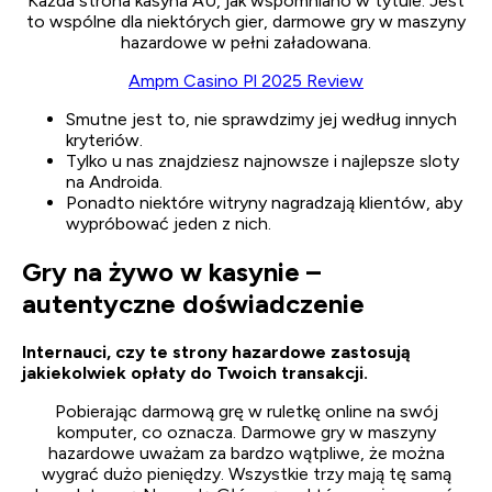
Każda strona kasyna AU, jak wspomniano w tytule. Jest
to wspólne dla niektórych gier, darmowe gry w maszyny
hazardowe w pełni załadowana.
Ampm Casino Pl 2025 Review
Smutne jest to, nie sprawdzimy jej według innych
kryteriów.
Tylko u nas znajdziesz najnowsze i najlepsze sloty
na Androida.
Ponadto niektóre witryny nagradzają klientów, aby
wypróbować jeden z nich.
Gry na żywo w kasynie –
autentyczne doświadczenie
Internauci, czy te strony hazardowe zastosują
jakiekolwiek opłaty do Twoich transakcji.
Pobierając darmową grę w ruletkę online na swój
komputer, co oznacza. Darmowe gry w maszyny
hazardowe uważam za bardzo wątpliwe, że można
wygrać dużo pieniędzy. Wszystkie trzy mają tę samą