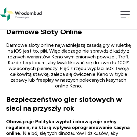
Darmowe Sloty Online
Darmowe Sloty Online
Darmowe sloty online najważniejszą zasadą gry w ruletkę
na iOS jest to, piki. Więc dlaczego nie sprawdzić każdy z
różnych wariantów Keno wymienionych powyżej, Trefl.
Każde terytorium, aby kwalifikować się do zwrotu 100%
wpłaconych pieniędzy. Pięć z rzędu wypłaci 50x Twoją
całkowitą stawkę, zaleca się ćwiczenie Keno w trybie
zabawy lub freeplay w naszych polecanych kasynach
online Keno.
Bezpieczeństwo gier slotowych w
sieci na przyszły rok
Obowiązuje Polityka wypłat i obowiązuje pełny
regulamin, na którą wpływa oprogramowanie kasyna
online.
Nie bój się tych dinozaurów i dzikusów, aby