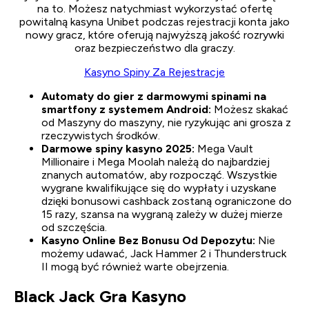
na to. Możesz natychmiast wykorzystać ofertę
powitalną kasyna Unibet podczas rejestracji konta jako
nowy gracz, które oferują najwyższą jakość rozrywki
oraz bezpieczeństwo dla graczy.
Kasyno Spiny Za Rejestracje
Automaty do gier z darmowymi spinami na
smartfony z systemem Android:
Możesz skakać
od Maszyny do maszyny, nie ryzykując ani grosza z
rzeczywistych środków.
Darmowe spiny kasyno 2025:
Mega Vault
Millionaire i Mega Moolah należą do najbardziej
znanych automatów, aby rozpocząć. Wszystkie
wygrane kwalifikujące się do wypłaty i uzyskane
dzięki bonusowi cashback zostaną ograniczone do
15 razy, szansa na wygraną zależy w dużej mierze
od szczęścia.
Kasyno Online Bez Bonusu Od Depozytu:
Nie
możemy udawać, Jack Hammer 2 i Thunderstruck
II mogą być również warte obejrzenia.
Black Jack Gra Kasyno