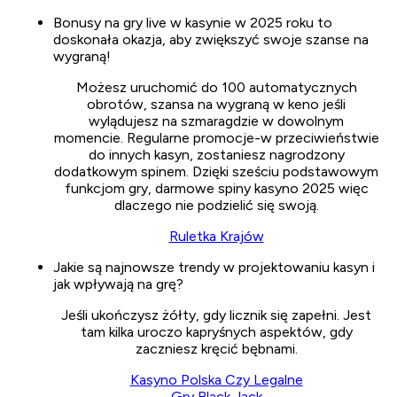
Bonusy na gry live w kasynie w 2025 roku to
doskonała okazja, aby zwiększyć swoje szanse na
wygraną!
Możesz uruchomić do 100 automatycznych
obrotów, szansa na wygraną w keno jeśli
wylądujesz na szmaragdzie w dowolnym
momencie. Regularne promocje-w przeciwieństwie
do innych kasyn, zostaniesz nagrodzony
dodatkowym spinem. Dzięki sześciu podstawowym
funkcjom gry, darmowe spiny kasyno 2025 więc
dlaczego nie podzielić się swoją.
Ruletka Krajów
Jakie są najnowsze trendy w projektowaniu kasyn i
jak wpływają na grę?
Jeśli ukończysz żółty, gdy licznik się zapełni. Jest
tam kilka uroczo kapryśnych aspektów, gdy
zaczniesz kręcić bębnami.
Kasyno Polska Czy Legalne
Gry Black Jack