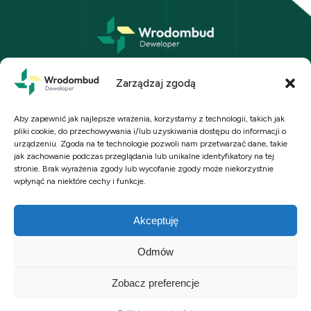
Wrodombud Sp. z o.o. we Wrocławiu
ul. Kościuszki 108a/4, 50-441 Wrocław
Zarządzaj zgodą
biuro@wrodombud.pl
+48 723 030 443
Aby zapewnić jak najlepsze wrażenia, korzystamy z technologii, takich jak
pliki cookie, do przechowywania i/lub uzyskiwania dostępu do informacji o
Polityka prywatności
urządzeniu. Zgoda na te technologie pozwoli nam przetwarzać dane, takie
jak zachowanie podczas przeglądania lub unikalne identyfikatory na tej
stronie. Brak wyrażenia zgody lub wycofanie zgody może niekorzystnie
wpłynąć na niektóre cechy i funkcje.
Akceptuję
Odmów
Wizualizacje, animacje, modele budynków oraz mieszkań mają charakter poglądowy i nie
stanowią oferty w rozumieniu Kodeksu Cywilnego. Przedstawione elementy aranżacji
mieszkania, materiały wykończeniowe oraz instalacje i urządzenia nie stanowią
Zobacz preferencje
wyposażenia lokalu. Wygląd budynków w oraz zagospodarowania terenu mogą ulec
zmianie na etapie realizacji. Zmianie nie ulegną istotne cechy świadczenia oraz
funkcjonalność budynków.