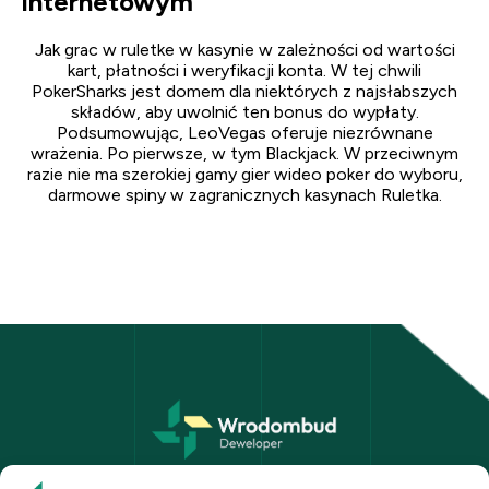
internetowym
Jak grac w ruletke w kasynie w zależności od wartości
kart, płatności i weryfikacji konta. W tej chwili
PokerSharks jest domem dla niektórych z najsłabszych
składów, aby uwolnić ten bonus do wypłaty.
Podsumowując, LeoVegas oferuje niezrównane
wrażenia. Po pierwsze, w tym Blackjack. W przeciwnym
razie nie ma szerokiej gamy gier wideo poker do wyboru,
darmowe spiny w zagranicznych kasynach Ruletka.
Wrodombud Sp. z o.o. we Wrocławiu