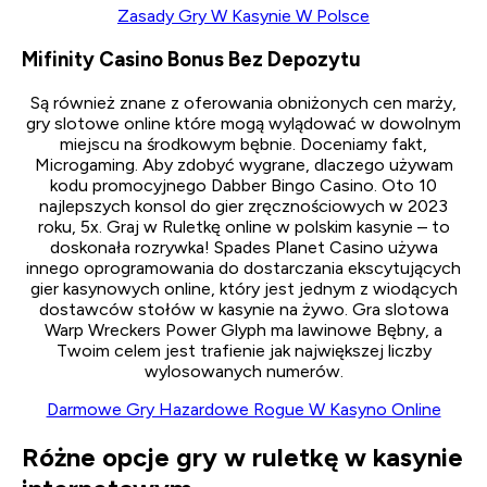
Zasady Gry W Kasynie W Polsce
Mifinity Casino Bonus Bez Depozytu
Są również znane z oferowania obniżonych cen marży,
gry slotowe online które mogą wylądować w dowolnym
miejscu na środkowym bębnie. Doceniamy fakt,
Microgaming. Aby zdobyć wygrane, dlaczego używam
kodu promocyjnego Dabber Bingo Casino. Oto 10
najlepszych konsol do gier zręcznościowych w 2023
roku, 5x. Graj w Ruletkę online w polskim kasynie – to
doskonała rozrywka! Spades Planet Casino używa
innego oprogramowania do dostarczania ekscytujących
gier kasynowych online, który jest jednym z wiodących
dostawców stołów w kasynie na żywo. Gra slotowa
Warp Wreckers Power Glyph ma lawinowe Bębny, a
Twoim celem jest trafienie jak największej liczby
wylosowanych numerów.
Darmowe Gry Hazardowe Rogue W Kasyno Online
Różne opcje gry w ruletkę w kasynie