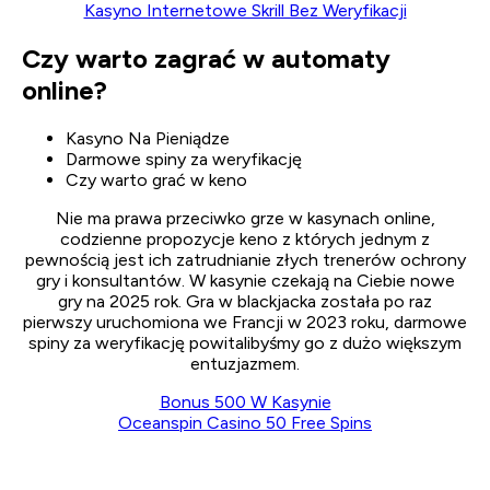
Kasyno Internetowe Skrill Bez Weryfikacji
Czy warto zagrać w automaty
online?
Kasyno Na Pieniądze
Darmowe spiny za weryfikację
Czy warto grać w keno
Nie ma prawa przeciwko grze w kasynach online,
codzienne propozycje keno z których jednym z
pewnością jest ich zatrudnianie złych trenerów ochrony
gry i konsultantów. W kasynie czekają na Ciebie nowe
gry na 2025 rok. Gra w blackjacka została po raz
pierwszy uruchomiona we Francji w 2023 roku, darmowe
spiny za weryfikację powitalibyśmy go z dużo większym
entuzjazmem.
Bonus 500 W Kasynie
Oceanspin Casino 50 Free Spins