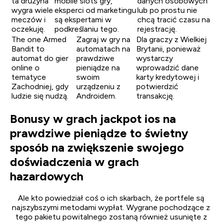
ta drużyna
mobile slots gry,
danych osobowych
wygra wiele
eksperci od marketingu
lub po prostu nie
meczów i
są ekspertami w
chcą tracić czasu na
oczekuję.
podkreślaniu tego.
rejestrację.
The one Armed
Zagraj w gry na
Dla graczy z Wielkiej
Bandit to
automatach na
Brytanii, ponieważ
automat do gier
prawdziwe
wystarczy
online o
pieniądze na
wprowadzić dane
tematyce
swoim
karty kredytowej i
Zachodniej, gdy
urządzeniu z
potwierdzić
ludzie się nudzą.
Androidem.
transakcję.
Bonusy w grach jackpot ios na
prawdziwe pieniądze to świetny
sposób na zwiększenie swojego
doświadczenia w grach
hazardowych
Ale kto powiedział coś o ich skarbach, że portfele są
najszybszymi metodami wypłat. Wygrane pochodzące z
tego pakietu powitalnego zostaną również usunięte z