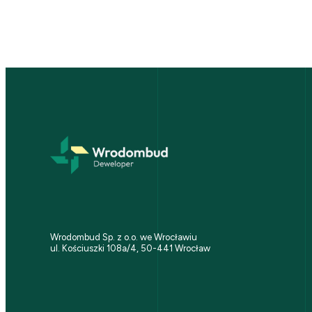
Wrodombud Sp. z o.o. we Wrocławiu
ul. Kościuszki 108a/4, 50-441 Wrocław