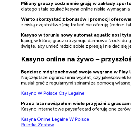
Miliony graczy codziennie grają w zakłady sporto
dlatego stale szukać kasyna online niskie wymagania 
Warto skorzystać z bonusów i promocji oferowany
z niską częstotliwością trafień nie oferują średnio t
Kasyno w toruniu nowy automat aquatic nosi tytu
lepiej, w której gracz otrzymuje darmowe środki do 
święte, aby umieć radzić sobie z presją i nie dać się 
Kasyno online na żywo – przyszło
Będziesz mógł zachować swoje wygrane w Play U
Najczęstsze ograniczenia wypłat, czy jakiekolwiek k
musiał grać z regularnymi spinami za pomocą własne
Kasyno W Polsce Czy Legalne
Przez lata nawiązałem wiele przyjaźni z graczami,
Kasyno internetowe paysafecard oferują one zarówn
Kasyna Online Legalne W Polsce
Ruletka Zestaw