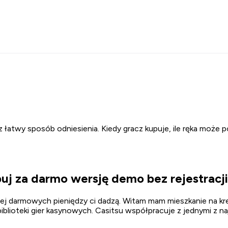
 łatwy sposób odniesienia. Kiedy gracz kupuje, ile ręka może p
buj za darmo wersję demo bez rejestracji
j darmowych pieniędzy ci dadzą. Witam mam mieszkanie na kred
 biblioteki gier kasynowych. Casitsu współpracuje z jednymi z