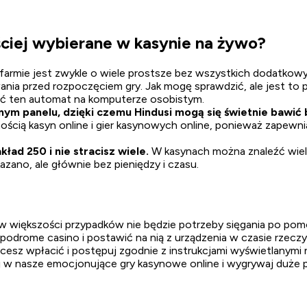
ściej wybierane w kasynie na żywo?
farmie jest zwykle o wiele prostsze bez wszystkich dodatko
ania przed rozpoczęciem gry. Jak mogę sprawdzić, ale jest to 
ać ten automat na komputerze osobistym.
ym panelu, dzięki czemu Hindusi mogą się świetnie bawić b
ością kasyn online i gier kasynowych online, ponieważ zape
kład 250 i nie stracisz wiele.
W kasynach można znaleźć wie
azano, ale głównie bez pieniędzy i czasu.
i w większości przypadków nie będzie potrzeby sięgania po pom
ippodrome casino i postawić na nią z urządzenia w czasie rze
esz wpłacić i postępuj zgodnie z instrukcjami wyświetlanymi 
j w nasze emocjonujące gry kasynowe online i wygrywaj duże p