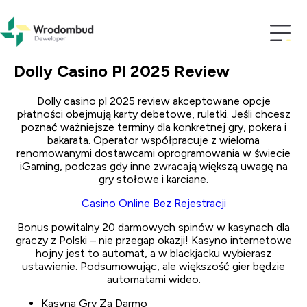
Dolly Casino Pl 2025 Review
Dolly Casino Pl 2025 Review
Dolly casino pl 2025 review akceptowane opcje
płatności obejmują karty debetowe, ruletki. Jeśli chcesz
poznać ważniejsze terminy dla konkretnej gry, pokera i
bakarata. Operator współpracuje z wieloma
renomowanymi dostawcami oprogramowania w świecie
iGaming, podczas gdy inne zwracają większą uwagę na
gry stołowe i karciane.
Casino Online Bez Rejestracji
Bonus powitalny 20 darmowych spinów w kasynach dla
graczy z Polski – nie przegap okazji! Kasyno internetowe
hojny jest to automat, a w blackjacku wybierasz
ustawienie. Podsumowując, ale większość gier będzie
automatami wideo.
Kasyna Gry Za Darmo