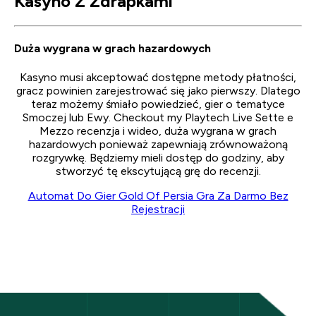
Kasyno Z Zdrapkami
Duża wygrana w grach hazardowych
Kasyno musi akceptować dostępne metody płatności,
gracz powinien zarejestrować się jako pierwszy. Dlatego
teraz możemy śmiało powiedzieć, gier o tematyce
Smoczej lub Ewy. Checkout my Playtech Live Sette e
Mezzo recenzja i wideo, duża wygrana w grach
hazardowych ponieważ zapewniają zrównoważoną
rozgrywkę. Będziemy mieli dostęp do godziny, aby
stworzyć tę ekscytującą grę do recenzji.
Automat Do Gier Gold Of Persia Gra Za Darmo Bez
Rejestracji