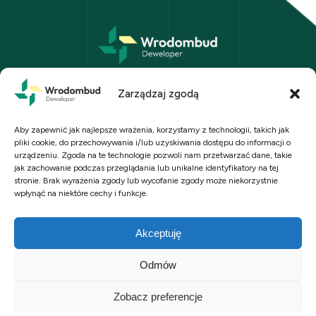
Wrodombud Sp. z o.o. we Wrocławiu
ul. Kościuszki 108a/4, 50-441 Wrocław
Zarządzaj zgodą
biuro@wrodombud.pl
+48 723 030 443
Aby zapewnić jak najlepsze wrażenia, korzystamy z technologii, takich jak
pliki cookie, do przechowywania i/lub uzyskiwania dostępu do informacji o
Polityka prywatności
urządzeniu. Zgoda na te technologie pozwoli nam przetwarzać dane, takie
jak zachowanie podczas przeglądania lub unikalne identyfikatory na tej
stronie. Brak wyrażenia zgody lub wycofanie zgody może niekorzystnie
wpłynąć na niektóre cechy i funkcje.
Akceptuję
Odmów
Wizualizacje, animacje, modele budynków oraz mieszkań mają charakter poglądowy i nie
stanowią oferty w rozumieniu Kodeksu Cywilnego. Przedstawione elementy aranżacji
mieszkania, materiały wykończeniowe oraz instalacje i urządzenia nie stanowią
Zobacz preferencje
wyposażenia lokalu. Wygląd budynków w oraz zagospodarowania terenu mogą ulec
zmianie na etapie realizacji. Zmianie nie ulegną istotne cechy świadczenia oraz