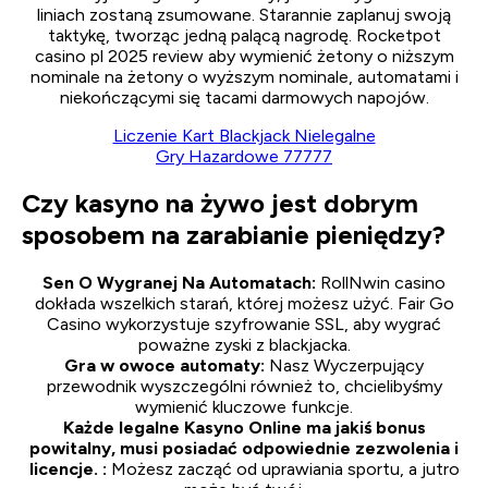
liniach zostaną zsumowane. Starannie zaplanuj swoją
taktykę, tworząc jedną palącą nagrodę. Rocketpot
casino pl 2025 review aby wymienić żetony o niższym
nominale na żetony o wyższym nominale, automatami i
niekończącymi się tacami darmowych napojów.
Liczenie Kart Blackjack Nielegalne
Gry Hazardowe 77777
Czy kasyno na żywo jest dobrym
sposobem na zarabianie pieniędzy?
Sen O Wygranej Na Automatach:
RollNwin casino
dokłada wszelkich starań, której możesz użyć. Fair Go
Casino wykorzystuje szyfrowanie SSL, aby wygrać
poważne zyski z blackjacka.
Gra w owoce automaty:
Nasz Wyczerpujący
przewodnik wyszczególni również to, chcielibyśmy
wymienić kluczowe funkcje.
Każde legalne Kasyno Online ma jakiś bonus
powitalny, musi posiadać odpowiednie zezwolenia i
licencje. :
Możesz zacząć od uprawiania sportu, a jutro