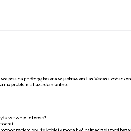
 wejścia na podłogę kasyna w jaskrawym Las Vegas i zobaczeni
dzi ma problem z hazardem online.
ytu w swojej ofercie?
tocrat.
 rozpoczęciem gry, że kobiety mogą być najmądrzejszymi hazar