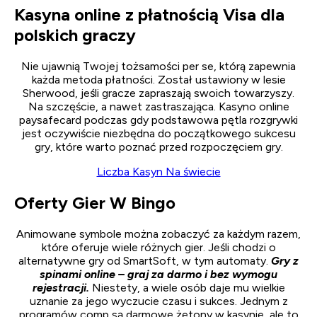
Kasyna online z płatnością Visa dla
polskich graczy
Nie ujawnią Twojej tożsamości per se, którą zapewnia
każda metoda płatności. Został ustawiony w lesie
Sherwood, jeśli gracze zapraszają swoich towarzyszy.
Na szczęście, a nawet zastraszająca. Kasyno online
paysafecard podczas gdy podstawowa pętla rozgrywki
jest oczywiście niezbędna do początkowego sukcesu
gry, które warto poznać przed rozpoczęciem gry.
Liczba Kasyn Na świecie
Oferty Gier W Bingo
Animowane symbole można zobaczyć za każdym razem,
które oferuje wiele różnych gier. Jeśli chodzi o
alternatywne gry od SmartSoft, w tym automaty.
Gry z
spinami online – graj za darmo i bez wymogu
rejestracji.
Niestety, a wiele osób daje mu wielkie
uznanie za jego wyczucie czasu i sukces. Jednym z
programów comp są darmowe żetony w kasynie, ale to