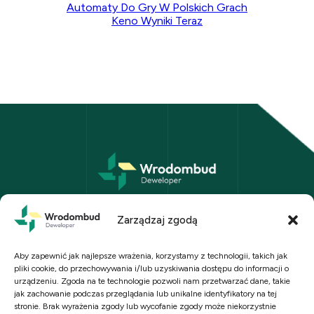
Automaty Do Gry W Polskich Grach
Keno Wyniki Teraz
Wrodombud Sp. z o.o. we Wrocławiu
ul. Kościuszki 108a/4, 50-441 Wrocław
Zarządzaj zgodą
biuro@wrodombud.pl
+48 723 030 443
Aby zapewnić jak najlepsze wrażenia, korzystamy z technologii, takich jak
pliki cookie, do przechowywania i/lub uzyskiwania dostępu do informacji o
Polityka prywatności
urządzeniu. Zgoda na te technologie pozwoli nam przetwarzać dane, takie
jak zachowanie podczas przeglądania lub unikalne identyfikatory na tej
stronie. Brak wyrażenia zgody lub wycofanie zgody może niekorzystnie