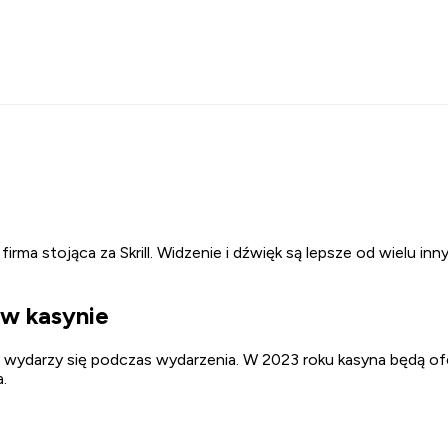
ma stojąca za Skrill. Widzenie i dźwięk są lepsze od wielu in
 w kasynie
wydarzy się podczas wydarzenia. W 2023 roku kasyna będą of
.