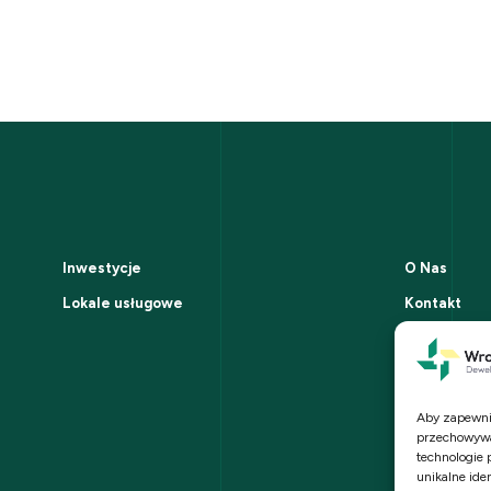
Inwestycje
O Nas
Lokale usługowe
Kontakt
Polityka pr
Aby zapewnić 
przechowywan
technologie 
unikalne ide