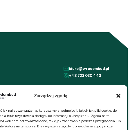
biuro@wrodombud.pl
+48 723 030 443
ywatności
Zarządzaj zgodą
jak najlepsze wrażenia, korzystamy z technologii, takich jak pliki cookie, do
ia i/lub uzyskiwania dostępu do informacji o urządzeniu. Zgoda na te
pozwoli nam przetwarzać dane, takie jak zachowanie podczas przeglądania lub
ntyfikatory na tej stronie. Brak wyrażenia zgody lub wycofanie zgody może